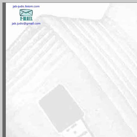
jab-judo.lixiom.com
jab.judo@gmail.com